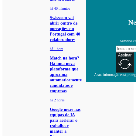
há 40 minutos
Swisscom vai
Ne
abrir centro de
operações em
Portugal com 40
colaboradores
Subscreva e 
há 1 hora
Assinar
Match na hora?
Há uma nova
plataforma que
aproxima
A sua informação está protegi
automaticamente
candidatos e
empresas
há 2 horas
Google mexe nas
equipas de IA
para acelerar o
trabalho e
manter a