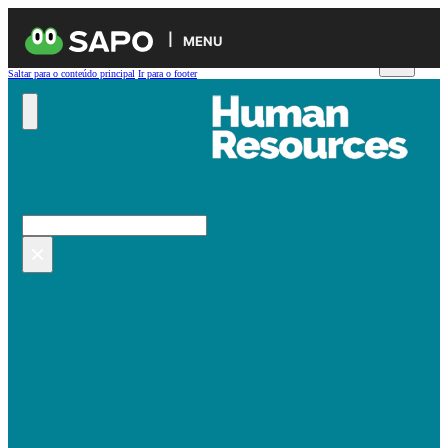
MENU
Saltar para o conteúdo principal
Ir para o footer
Pesquisar no site
Pesquisar
×