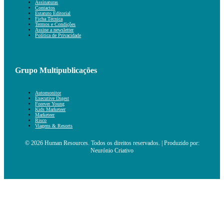
Assinaturas
Contactos
Estatuto Editorial
Ficha Técnica
Termos e Condições
Assine a newsletter
Política de Privacidade
Grupo Multipublicações
Automonitor
Executive Digest
Forever Young
Kids Marketeer
Marketeer
Risco
Viagens & Resorts
© 2026 Human Resources. Todos os direitos reservados. | Produzido por:
Neurónio Criativo