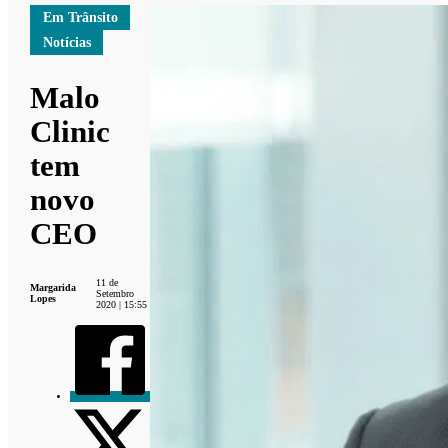
Em Trânsito
Notícias
Malo
Clinic
tem
novo
CEO
11 de
Margarida
Setembro
Lopes
2020 | 15:55