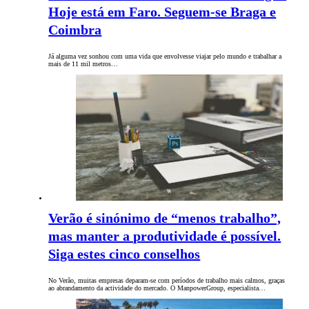
Hoje está em Faro. Seguem-se Braga e
Coimbra
Já alguma vez sonhou com uma vida que envolvesse viajar pelo mundo e trabalhar a
mais de 11 mil metros…
Verão é sinónimo de “menos trabalho”,
mas manter a produtividade é possível.
Siga estes cinco conselhos
No Verão, muitas empresas deparam-se com períodos de trabalho mais calmos, graças
ao abrandamento da actividade do mercado. O ManpowerGroup, especialista…