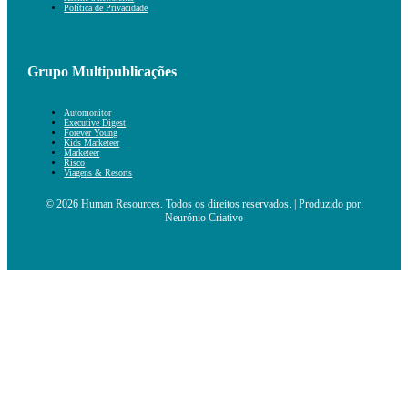
Política de Privacidade
Grupo Multipublicações
Automonitor
Executive Digest
Forever Young
Kids Marketeer
Marketeer
Risco
Viagens & Resorts
© 2026 Human Resources. Todos os direitos reservados. | Produzido por:
Neurónio Criativo