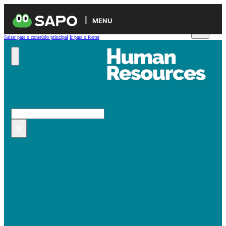
MENU
Saltar para o conteúdo principal
Ir para o footer
Pesquisar no site
Pesquisar
×