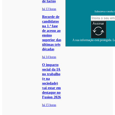
de factos
há 13 horas
Subscreva e receba 
Recorde de
candidatos
Assinar
na 1.ª fase
de acesso ao
ensino
superior das
A sua informação está protegida. Le
últimas três
décadas
há 14 horas
O impacto
social da IA
no trabalho
(e na
sociedade)
vai estar em
destaque no
Fusion 2026
há 15 horas