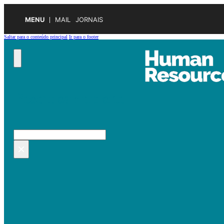
MENU
MAIL
JORNAIS
Saltar para o conteúdo principal
Ir para o footer
Pesquisar no site
Pesquisar
×