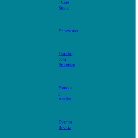
/ Case
Study
Entrevistas
Estórias
com
Propósito
Estudos
/
Análise
Eventos
Revista