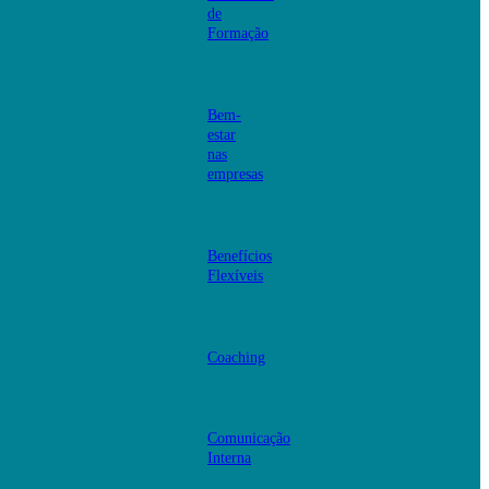
de
Formação
Bem-
estar
nas
empresas
Benefícios
Flexíveis
Coaching
Comunicação
Interna