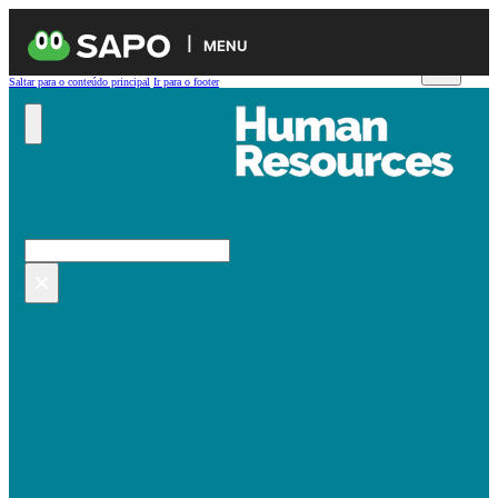
MENU
Saltar para o conteúdo principal
Ir para o footer
Pesquisar no site
Pesquisar
×