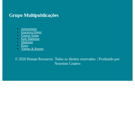
Grupo Multipublicações
Automonitor
Executive Digest
Forever Young
Kids Marketeer
Marketeer
Risco
Viagens & Resorts
© 2026 Human Resources. Todos os direitos reservados. | Produzido por:
Neurónio Criativo