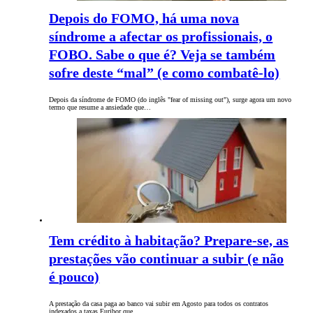
Depois do FOMO, há uma nova
síndrome a afectar os profissionais, o
FOBO. Sabe o que é? Veja se também
sofre deste “mal” (e como combatê-lo)
Depois da síndrome de FOMO (do inglês "fear of missing out"), surge agora um novo
termo que resume a ansiedade que…
Tem crédito à habitação? Prepare-se, as
prestações vão continuar a subir (e não
é pouco)
A prestação da casa paga ao banco vai subir em Agosto para todos os contratos
indexados a taxas Euribor que…