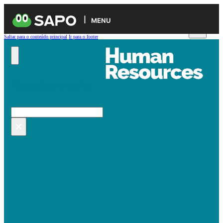
MENU
Saltar para o conteúdo principal
Ir para o footer
Pesquisar no site
Pesquisar
×