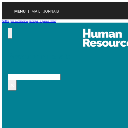
MENU
MAIL
JORNAIS
Saltar para o conteúdo principal
Ir para o footer
Pesquisar no site
Pesquisar
×