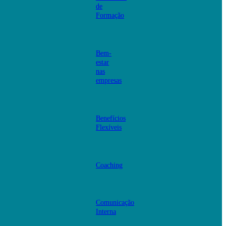
de
Formação
Bem-
estar
nas
empresas
Benefícios
Flexíveis
Coaching
Comunicação
Interna