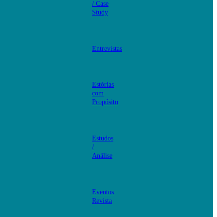
/ Case
Study
Entrevistas
Estórias
com
Propósito
Estudos
/
Análise
Eventos
Revista