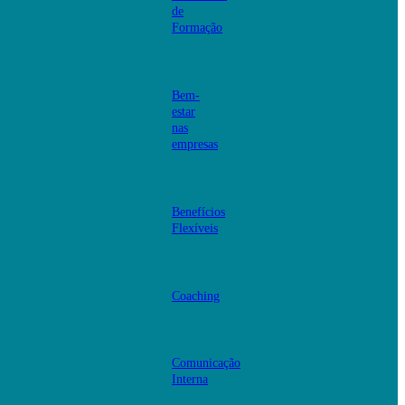
de
Formação
Bem-
estar
nas
empresas
Benefícios
Flexíveis
Coaching
Comunicação
Interna