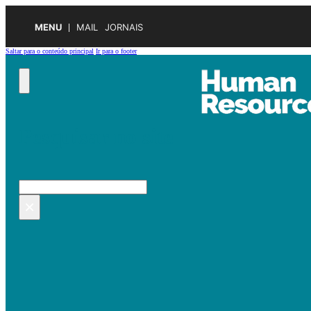
MENU
MAIL
JORNAIS
Saltar para o conteúdo principal
Ir para o footer
Pesquisar no site
Pesquisar
×