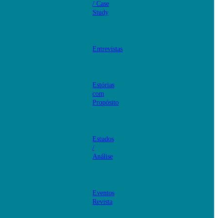
/ Case
Study
Entrevistas
Estórias
com
Propósito
Estudos
/
Análise
Eventos
Revista