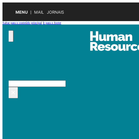
MENU
MAIL
JORNAIS
Saltar para o conteúdo principal
Ir para o footer
Pesquisar no site
Pesquisar
×