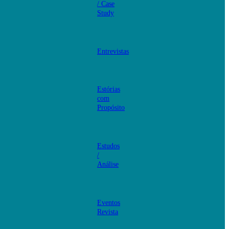
/ Case
Study
Entrevistas
Estórias
com
Propósito
Estudos
/
Análise
Eventos
Revista