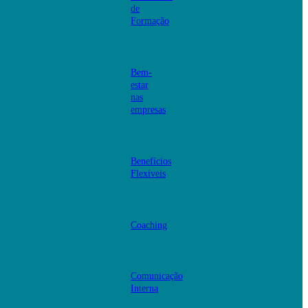
de
Formação
Bem-
estar
nas
empresas
Benefícios
Flexíveis
Coaching
Comunicação
Interna