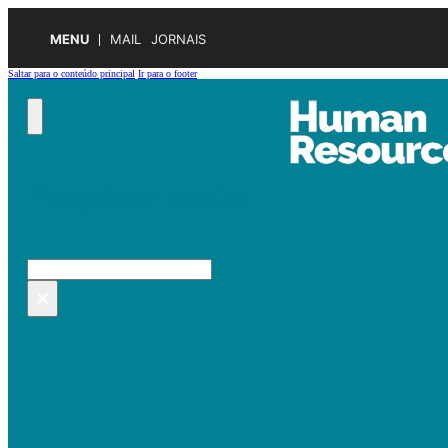
MENU
MAIL
JORNAIS
Saltar para o conteúdo principal
Ir para o footer
Pesquisar no site
Pesquisar
×