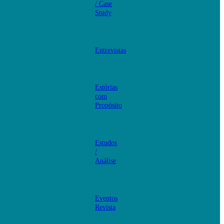
/ Case
Study
Entrevistas
Estórias
com
Propósito
Estudos
/
Análise
Eventos
Revista