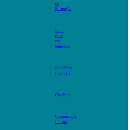
de
Formação
Bem-
estar
nas
empresas
Benefícios
Flexíveis
Coaching
Comunicação
Interna