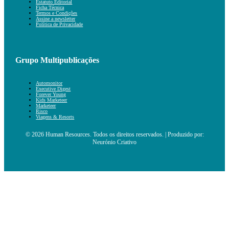
Estatuto Editorial
Ficha Técnica
Termos e Condições
Assine a newsletter
Política de Privacidade
Grupo Multipublicações
Automonitor
Executive Digest
Forever Young
Kids Marketeer
Marketeer
Risco
Viagens & Resorts
© 2026 Human Resources. Todos os direitos reservados. | Produzido por:
Neurónio Criativo