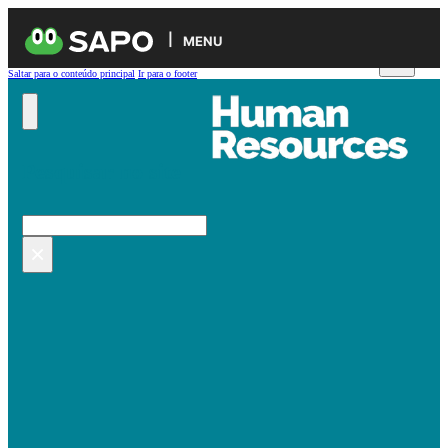
MENU
Saltar para o conteúdo principal
Ir para o footer
Pesquisar no site
Pesquisar
×