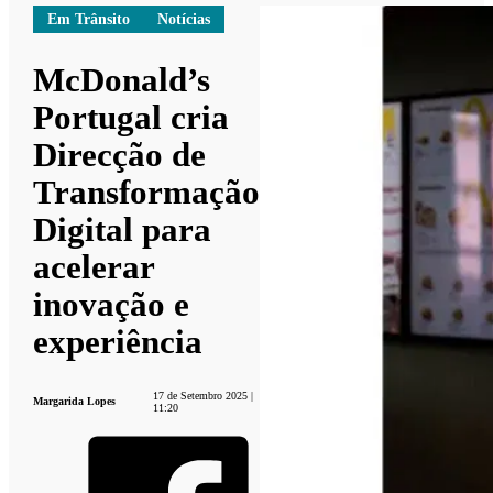
Em Trânsito
Notícias
McDonald’s
Portugal cria
Direcção de
Transformação
Digital para
acelerar
inovação e
experiência
17 de Setembro 2025 |
Margarida Lopes
11:20