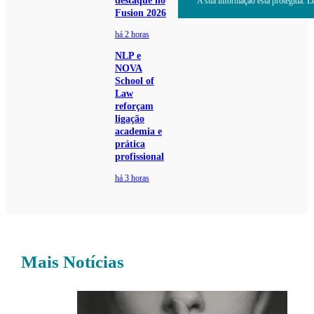
destaque no
A sua informação está protegida. Le
Fusion 2026
há 2 horas
NLP e
NOVA
School of
Law
reforçam
ligação
academia e
prática
profissional
há 3 horas
Mais Notícias