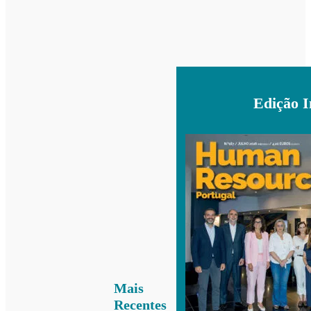
Edição 
Mais
Recentes