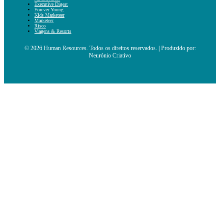
Executive Digest
Forever Young
Kids Marketeer
Marketeer
Risco
Viagens & Resorts
© 2026 Human Resources. Todos os direitos reservados. | Produzido por:
Neurónio Criativo