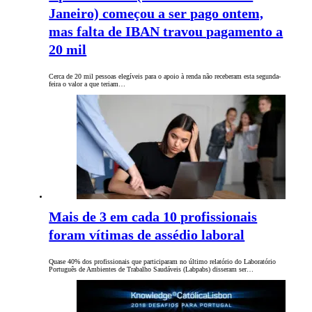
Janeiro) começou a ser pago ontem,
mas falta de IBAN travou pagamento a
20 mil
Cerca de 20 mil pessoas elegíveis para o apoio à renda não receberam esta segunda-
feira o valor a que teriam…
Mais de 3 em cada 10 profissionais
foram vítimas de assédio laboral
Quase 40% dos profissionais que participaram no último relatório do Laboratório
Português de Ambientes de Trabalho Saudáveis (Labpabs) disseram ser…