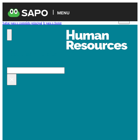
MENU
Saltar para o conteúdo principal
Ir para o footer
Pesquisar no site
Pesquisar
×