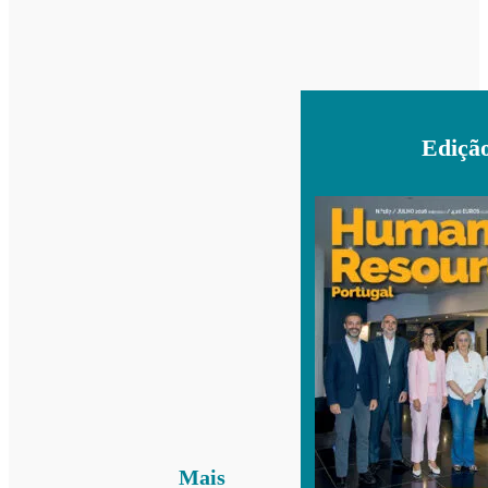
Ediçã
Mais