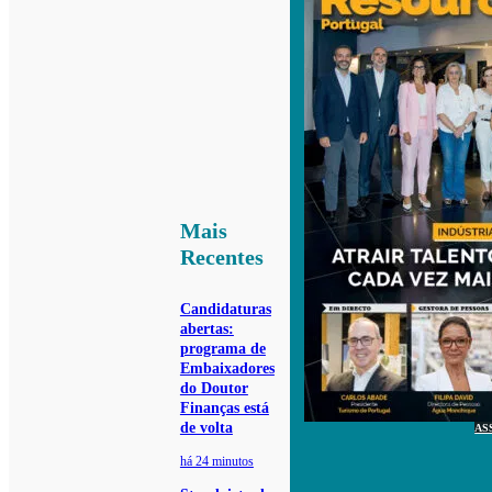
Mais
Recentes
Candidaturas
abertas:
programa de
Embaixadores
do Doutor
Finanças está
de volta
AS
há 24 minutos