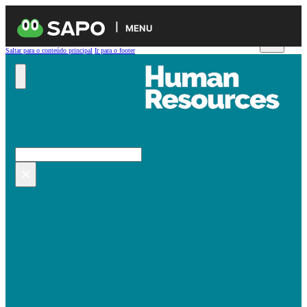
MENU
Saltar para o conteúdo principal
Ir para o footer
Pesquisar no site
Pesquisar
×