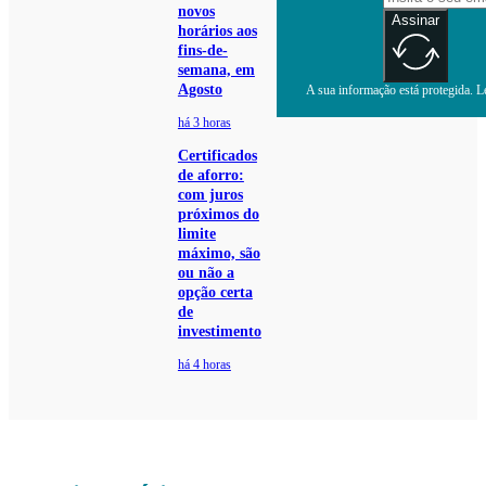
novos
Assinar
horários aos
fins-de-
semana, em
Agosto
A sua informação está protegida. Le
há 3 horas
Certificados
de aforro:
com juros
próximos do
limite
máximo, são
ou não a
opção certa
de
investimento
há 4 horas