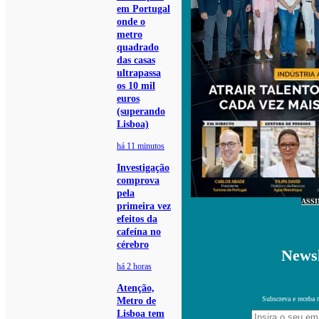
em Portugal
onde o
metro
quadrado
das casas
ultrapassa
os 10 mil
euros
(superando
Lisboa)
há 11 minutos
Investigação
comprova
pela
ASS
primeira vez
efeitos da
cafeína no
cérebro
Newsl
há 2 horas
Atenção,
Subscreva e receba 
Metro de
Lisboa tem