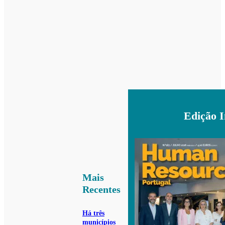
Edição 
Mais
Recentes
Há três
municípios