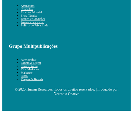
Assinaturas
Contactos
Estatuto Editorial
Ficha Técnica
Termos e Condições
Assine a newsletter
Política de Privacidade
Grupo Multipublicações
Automonitor
Executive Digest
Forever Young
Kids Marketeer
Marketeer
Risco
Viagens & Resorts
© 2026 Human Resources. Todos os direitos reservados. | Produzido por:
Neurónio Criativo