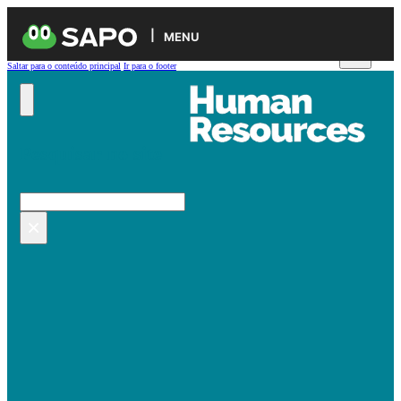
MENU
Saltar para o conteúdo principal
Ir para o footer
Pesquisar no site
Pesquisar
×