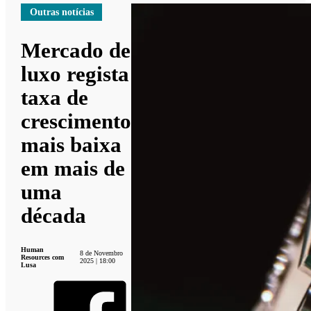
Outras notícias
Mercado de
luxo regista
taxa de
crescimento
mais baixa
em mais de
uma
década
Human
8 de Novembro
Resources com
2025 | 18:00
Lusa