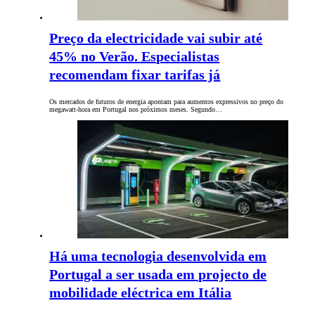
Preço da electricidade vai subir até
45% no Verão. Especialistas
recomendam fixar tarifas já
Os mercados de futuros de energia apontam para aumentos expressivos no preço do
megawatt-hora em Portugal nos próximos meses. Segundo…
Há uma tecnologia desenvolvida em
Portugal a ser usada em projecto de
mobilidade eléctrica em Itália