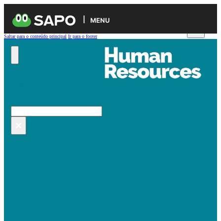
MENU
Saltar para o conteúdo principal
Ir para o footer
Pesquisar no site
Pesquisar
×