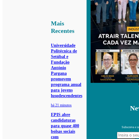
Mais
Recentes
Universidade
Politécnica de
Setúbal e
Fundação
António
Pargana
promovem
programa anual
para jovens
lusodescendentes
há 21 minutos
Ne
EPIS abre
candidaturas
para quase 400
Subscreva e r
bolsas sociais
com