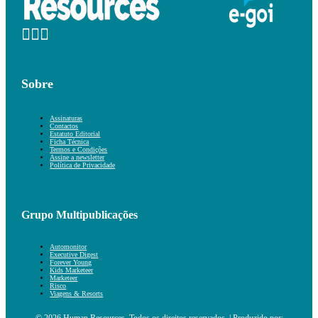
Sobre
Assinaturas
Contactos
Estatuto Editorial
Ficha Técnica
Termos e Condições
Assine a newsletter
Política de Privacidade
Grupo Multipublicações
Automonitor
Executive Digest
Forever Young
Kids Marketeer
Marketeer
Risco
Viagens & Resorts
© 2026 Human Resources. Todos os direitos reservados. | Produzido por: