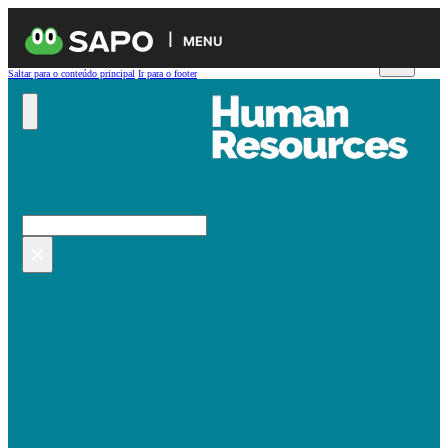
MENU
Saltar para o conteúdo principal
Ir para o footer
Pesquisar no site
Pesquisar
×