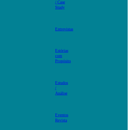
/ Case
Study
Entrevistas
Estórias
com
Propósito
Estudos
/
Análise
Eventos
Revista