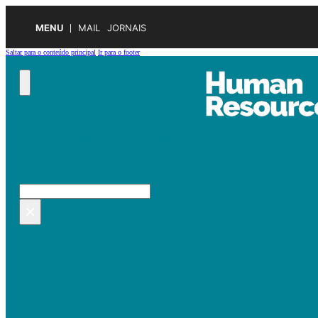
MENU
MAIL
JORNAIS
Saltar para o conteúdo principal
Ir para o footer
Pesquisar no site
Pesquisar
×