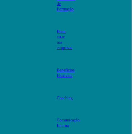
de
Formação
Bem-
estar
nas
empresas
Benefícios
Flexíveis
Coaching
Comunicação
Interna