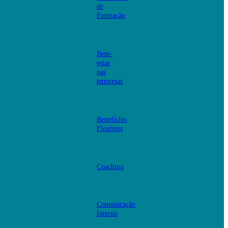
de
Formação
Bem-
estar
nas
empresas
Benefícios
Flexíveis
Coaching
Comunicação
Interna