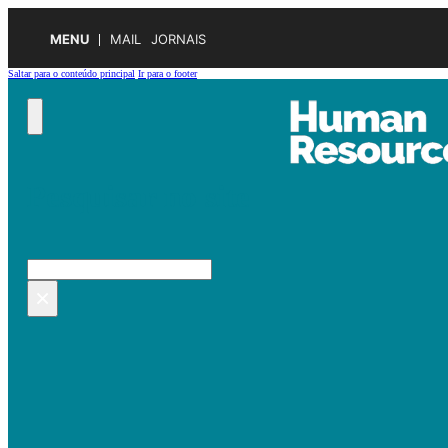
MENU
MAIL
JORNAIS
Saltar para o conteúdo principal
Ir para o footer
Pesquisar no site
Pesquisar
×