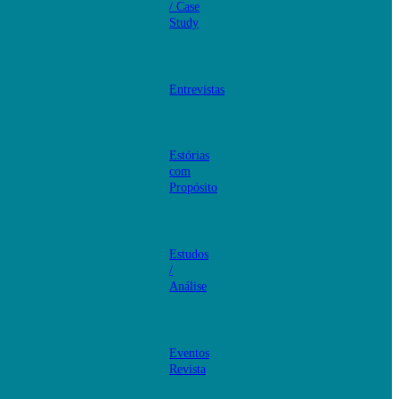
/ Case
Study
Entrevistas
Estórias
com
Propósito
Estudos
/
Análise
Eventos
Revista