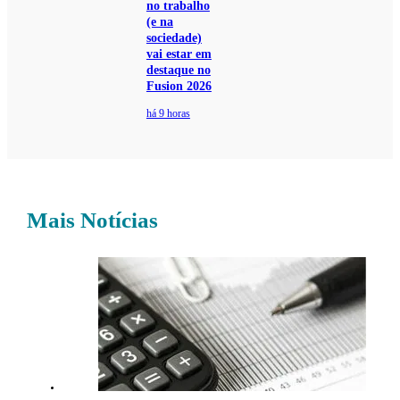
no trabalho
(e na
sociedade)
vai estar em
destaque no
Fusion 2026
há 9 horas
Mais Notícias