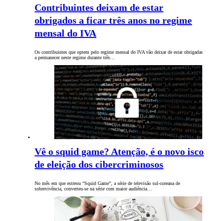
Contribuintes deixam de estar
obrigados a ficar três anos no regime
mensal do IVA
Os contribuintes que optem pelo regime mensal do IVA vão deixar de estar obrigadas
a permanecer neste regime durante três…
Vê o squid game? Atenção, é o novo isco
de eleição dos cibercriminosos
No mês em que estreou “Squid Game”, a série de televisão sul-coreana de
sobrevivência, converteu-se na série com maior audiência…