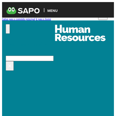
MENU
Saltar para o conteúdo principal
Ir para o footer
Pesquisar no site
Pesquisar
×