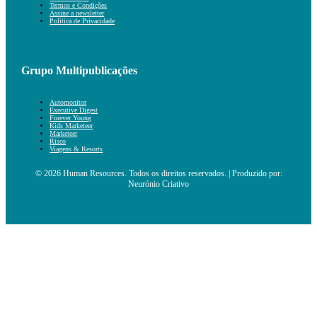
Termos e Condições
Assine a newsletter
Política de Privacidade
Grupo Multipublicações
Automonitor
Executive Digest
Forever Young
Kids Marketeer
Marketeer
Risco
Viagens & Resorts
© 2026 Human Resources. Todos os direitos reservados. | Produzido por:
Neurónio Criativo