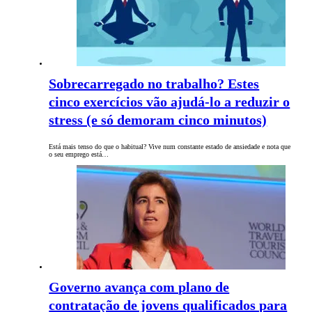
Sobrecarregado no trabalho? Estes
cinco exercícios vão ajudá-lo a reduzir o
stress (e só demoram cinco minutos)
Está mais tenso do que o habitual? Vive num constante estado de ansiedade e nota que
o seu emprego está…
Governo avança com plano de
contratação de jovens qualificados para