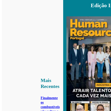
Edição 
Mais
Recentes
Finalmente
os
combustíveis