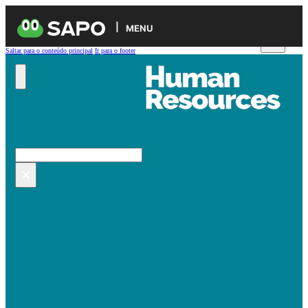
MENU
Saltar para o conteúdo principal
Ir para o footer
Pesquisar no site
Pesquisar
×