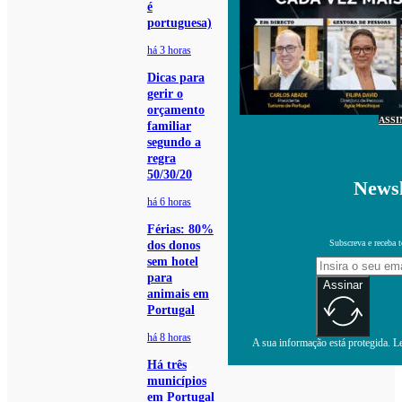
é
portuguesa)
há 3 horas
Dicas para
gerir o
orçamento
ASSI
familiar
segundo a
regra
50/30/20
Newsl
há 6 horas
Férias: 80%
Subscreva e receba 
dos donos
sem hotel
para
Assinar
animais em
Portugal
há 8 horas
A sua informação está protegida. Le
Há três
municípios
em Portugal