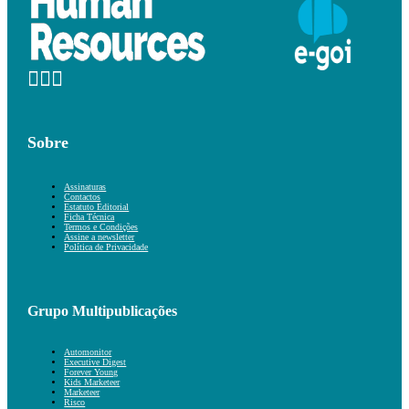
Sobre
Assinaturas
Contactos
Estatuto Editorial
Ficha Técnica
Termos e Condições
Assine a newsletter
Política de Privacidade
Grupo Multipublicações
Automonitor
Executive Digest
Forever Young
Kids Marketeer
Marketeer
Risco