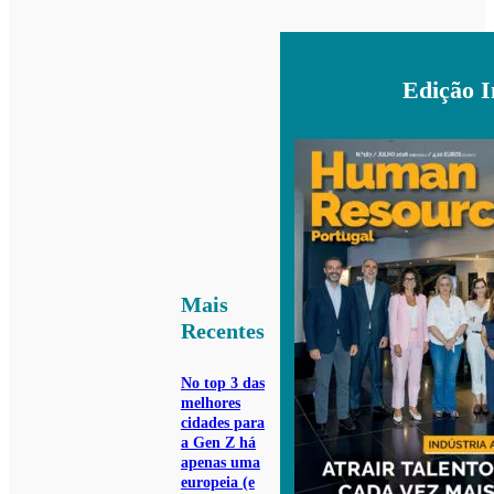
Edição 
Mais
Recentes
No top 3 das
melhores
cidades para
a Gen Z há
apenas uma
europeia (e