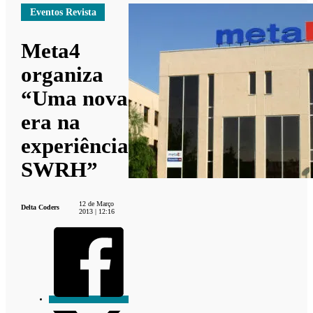
Eventos Revista
Meta4
organiza
“Uma nova
era na
experiência
SWRH”
12 de Março
Delta Coders
2013 | 12:16