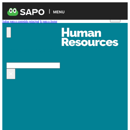
MENU
Saltar para o conteúdo principal
Ir para o footer
Pesquisar no site
Pesquisar
×