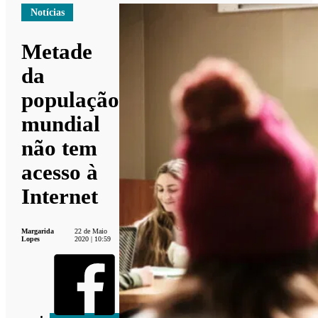
Notícias
Metade
da
população
mundial
não tem
acesso à
Internet
Margarida
22 de Maio
Lopes
2020 | 10:59