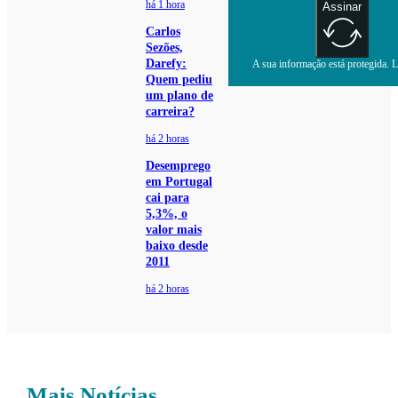
há 1 hora
Assinar
Carlos
Sezões,
Darefy:
A sua informação está protegida. Le
Quem pediu
um plano de
carreira?
há 2 horas
Desemprego
em Portugal
cai para
5,3%, o
valor mais
baixo desde
2011
há 2 horas
Mais Notícias