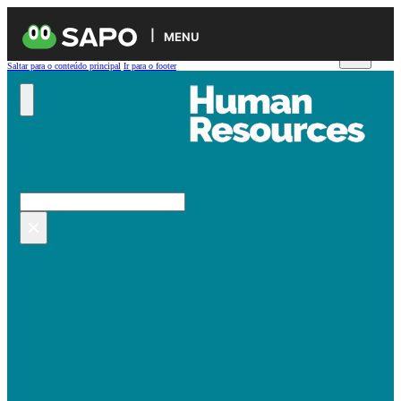
MENU
Saltar para o conteúdo principal
Ir para o footer
Pesquisar no site
Pesquisar
×