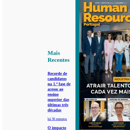
Mais
Recentes
Recorde de
candidatos
na 1.ª fase de
acesso ao
ensino
superior das
últimas três
décadas
há 36 minutos
O impacto