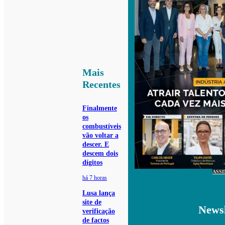
Mais
Recentes
Finalmente
os
combustíveis
vão voltar a
descer. E
descem dois
dígitos
ASS
há 7 horas
Lusa lança
site de
Newsl
verificação
de factos