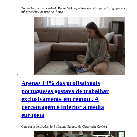
De acordo com um estudo da Robert Walters, o fenómeno do rage-applying após uma
má experiência de trabalho, é algo…
Apenas 19% dos profissionais
portugueses gostava de trabalhar
exclusivamente em remoto. A
percentagem é inferior à média
europeia
Conheça os resultados do Barómetro Europeu do Observador Cetelem