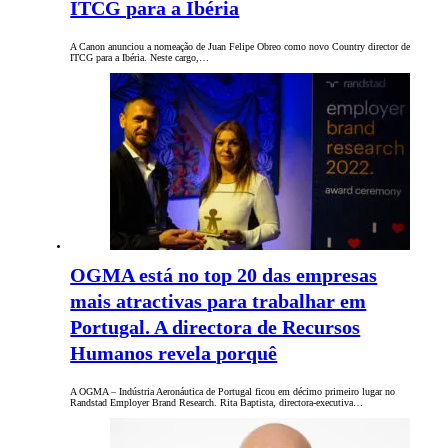
ITCG para a Ibéria
A Canon anunciou a nomeação de Juan Felipe Obreo como novo Country director de
ITCG para a Ibéria. Neste cargo,…
OGMA está no top 20 das empresas
mais atractivas para trabalhar em
Portugal. A directora de Recursos
Humanos revela porquê
A OGMA – Indústria Aeronáutica de Portugal ficou em décimo primeiro lugar no
Randstad Employer Brand Research. Rita Baptista, directora-executiva…