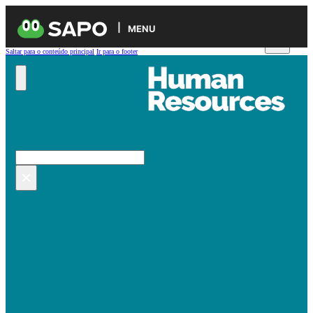
MENU
Saltar para o conteúdo principal
Ir para o footer
Pesquisar no site
Pesquisar
×