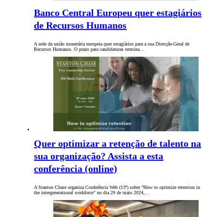
Banco Central Europeu quer estagiários
de Recursos Humanos
A sede da união monetária europeia quer estagiários para a sua Direcção-Geral de
Recursos Humanos. O prazo para candidaturas termina…
Quer optimizar a retenção de talento na
sua organização? Assista a esta
conferência (online)
A Stanton Chase organiza Conferência Web (13ª) sobre “How to optimize retention in
the intergenerational workforce" no dia 29 de maio 2024,…