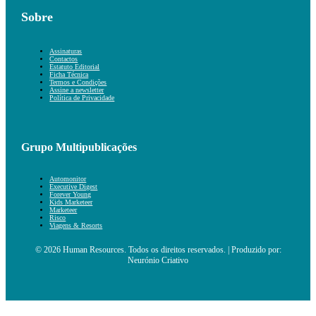
Sobre
Assinaturas
Contactos
Estatuto Editorial
Ficha Técnica
Termos e Condições
Assine a newsletter
Política de Privacidade
Grupo Multipublicações
Automonitor
Executive Digest
Forever Young
Kids Marketeer
Marketeer
Risco
Viagens & Resorts
© 2026 Human Resources. Todos os direitos reservados. | Produzido por:
Neurónio Criativo