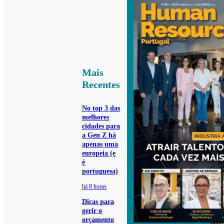
Mais
Recentes
No top 3 das
melhores
cidades para
a Gen Z há
apenas uma
europeia (e
é
portuguesa)
há 8 horas
Dicas para
gerir o
orçamento