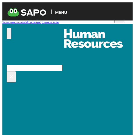
MENU
Saltar para o conteúdo principal
Ir para o footer
Pesquisar no site
Pesquisar
×