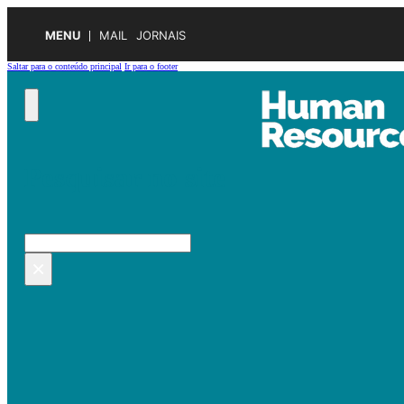
MENU
MAIL
JORNAIS
Saltar para o conteúdo principal
Ir para o footer
Pesquisar no site
Pesquisar
×