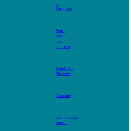
de
Formação
Bem-
estar
nas
empresas
Benefícios
Flexíveis
Coaching
Comunicação
Interna