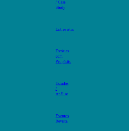
/ Case
Study
Entrevistas
Estórias
com
Propósito
Estudos
/
Análise
Eventos
Revista