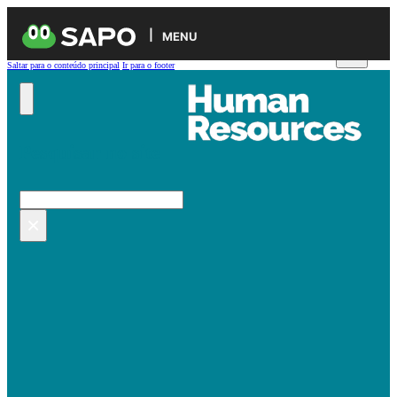
MENU
Saltar para o conteúdo principal
Ir para o footer
Pesquisar no site
Pesquisar
×