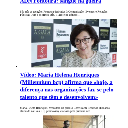
ADN Fontoura: sangue na guelra
São três as gerações Fontoura dedicadas à Comunicação, Eventos e Relações
Públicas. Ana e os filhos Inês, Tiago e os gémeos…
Vídeo: Maria Helena Henriques
(Millennium bcp) afirma que «hoje, a
diferença nas organizações faz-se pelo
talento que têm e desenvolvem»
Maria Helena Henriques. vencedora do prémio Carreira em Recursos Humanos,
atribuído na Gala RH, promovida, este ano pela primeira vez…