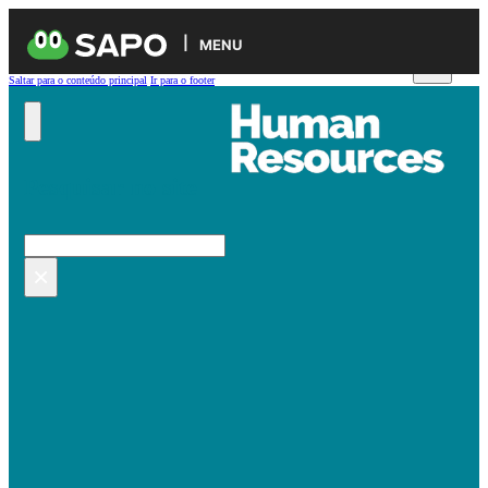
MENU
Saltar para o conteúdo principal
Ir para o footer
Pesquisar no site
Pesquisar
×