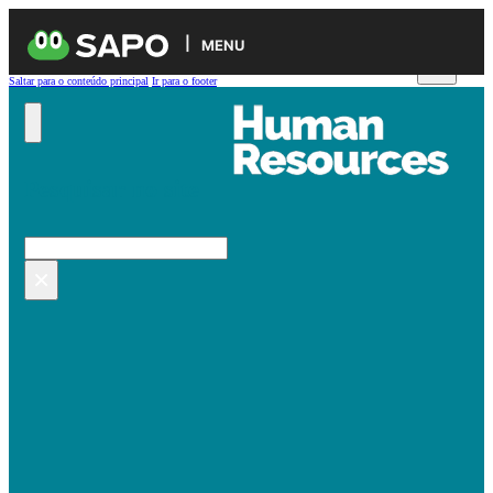
MENU
Saltar para o conteúdo principal
Ir para o footer
Pesquisar no site
Pesquisar
×