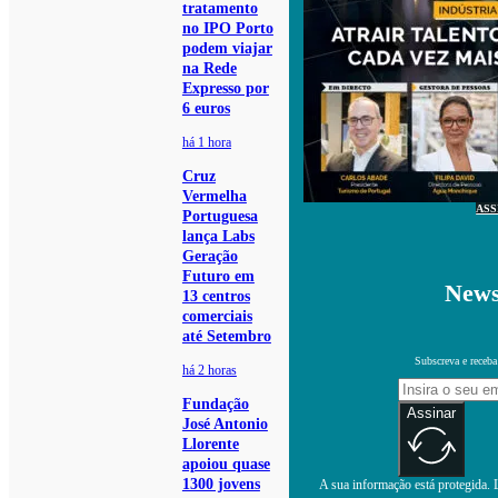
tratamento
no IPO Porto
podem viajar
na Rede
Expresso por
6 euros
há 1 hora
Cruz
Vermelha
ASS
Portuguesa
lança Labs
Geração
Futuro em
News
13 centros
comerciais
até Setembro
Subscreva e receba
há 2 horas
Fundação
Assinar
José Antonio
Llorente
apoiou quase
1300 jovens
A sua informação está protegida. L