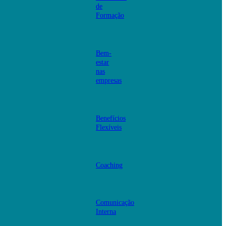
de
Formação
Bem-
estar
nas
empresas
Benefícios
Flexíveis
Coaching
Comunicação
Interna