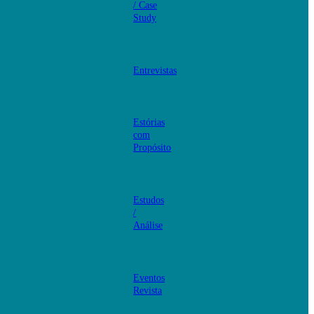
/ Case
Study
Entrevistas
Estórias
com
Propósito
Estudos
/
Análise
Eventos
Revista