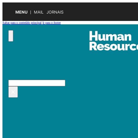
MENU
MAIL
JORNAIS
Saltar para o conteúdo principal
Ir para o footer
Pesquisar no site
Pesquisar
×