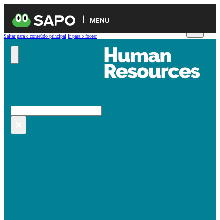
MENU
Saltar para o conteúdo principal
Ir para o footer
Pesquisar no site
Pesquisar
×