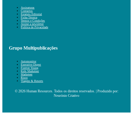
Assinaturas
Contactos
Estatuto Editorial
Ficha Técnica
Termos e Condições
Assine a newsletter
Política de Privacidade
Grupo Multipublicações
Automonitor
Executive Digest
Forever Young
Kids Marketeer
Marketeer
Risco
Viagens & Resorts
© 2026 Human Resources. Todos os direitos reservados. | Produzido por:
Neurónio Criativo