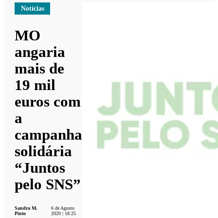
Notícias
MO
angaria
mais de
19 mil
euros com
a
campanha
solidária
“Juntos
pelo SNS”
Sandra M.
6 de Agosto
Pinto
2020 | 18:25