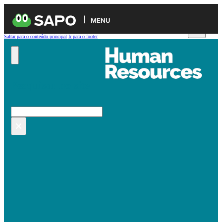
MENU
Saltar para o conteúdo principal
Ir para o footer
Pesquisar no site
Pesquisar
×