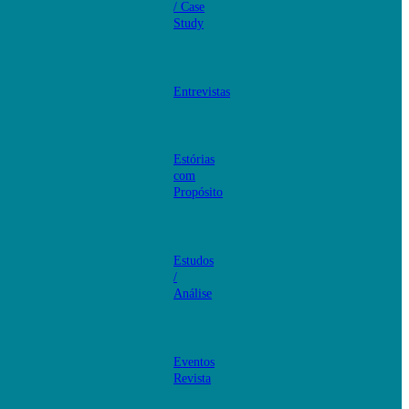
/ Case
Study
Entrevistas
Estórias
com
Propósito
Estudos
/
Análise
Eventos
Revista