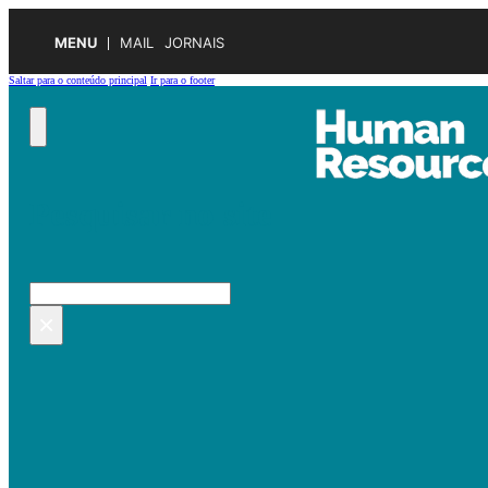
MENU
MAIL
JORNAIS
Saltar para o conteúdo principal
Ir para o footer
Pesquisar no site
Pesquisar
×