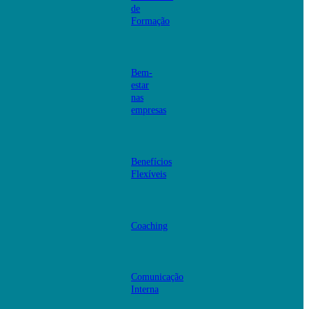
de
Formação
Bem-
estar
nas
empresas
Benefícios
Flexíveis
Coaching
Comunicação
Interna