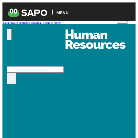
MENU
Saltar para o conteúdo principal
Ir para o footer
Pesquisar no site
Pesquisar
×