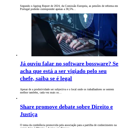
Segundo o Ageing Report de 2024, da Comissão Europeia, as pensões de reforma em
Portugal poderão corresponder apenas a 38,5%…
Já ouviu falar no software bossware? Se
acha que está a ser vigiado pelo seu
chefe, saiba se é legal
Apesar de a produtividade ser subjectiva e o local onde os trabalhadores se sentem
melhor também, cada vez mais os…
Share promove debate sobre Direito e
Justiça
O tema da conferência promovida pela associação para a partilha de conhecimento na