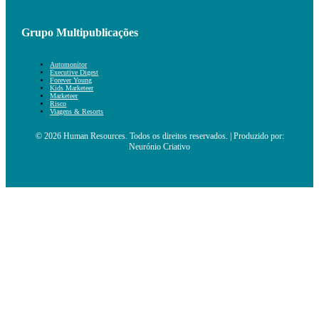
Grupo Multipublicações
Automonitor
Executive Digest
Forever Young
Kids Marketeer
Marketeer
Risco
Viagens & Resorts
© 2026 Human Resources. Todos os direitos reservados. | Produzido por:
Neurónio Criativo