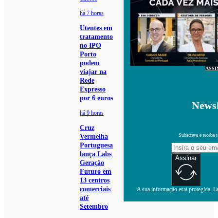
há 7 horas
Utentes em
tratamento
no IPO
Porto
podem
ASSI
viajar na
Rede
Expresso
por 6 euros
Newsl
há 9 horas
Cruz
Subscreva e receba 
Vermelha
Portuguesa
lança Labs
Assinar
Geração
Futuro em
13 centros
comerciais
A sua informação está protegida. Le
até
Setembro