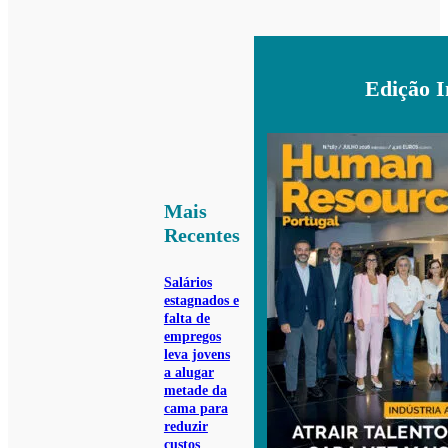
Edição 
Mais
Recentes
Salários
estagnados e
falta de
empregos
leva jovens
a alugar
metade da
cama para
reduzir
custos