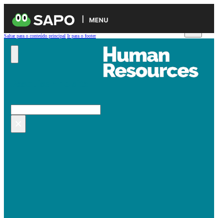
MENU
Saltar para o conteúdo principal
Ir para o footer
Pesquisar no site
Pesquisar
×