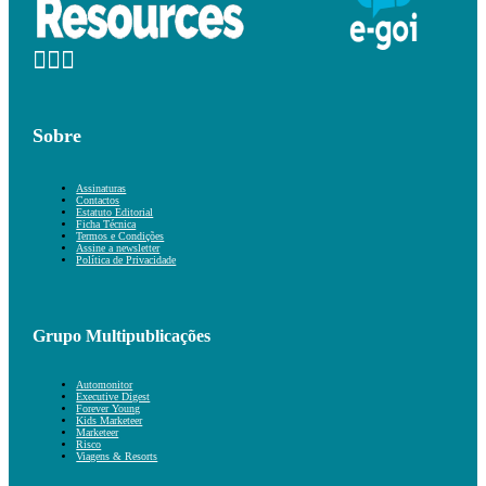
Sobre
Assinaturas
Contactos
Estatuto Editorial
Ficha Técnica
Termos e Condições
Assine a newsletter
Política de Privacidade
Grupo Multipublicações
Automonitor
Executive Digest
Forever Young
Kids Marketeer
Marketeer
Risco
Viagens & Resorts