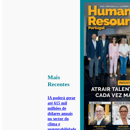
Mais
Recentes
IA poderá gerar
até 615 mil
milhões de
dólares anuais
no sector do
clima e
sustentabilidade