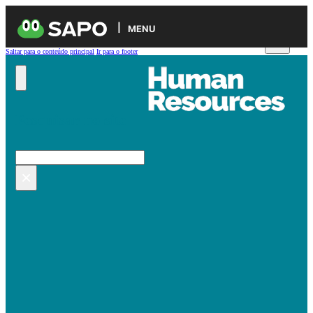
MENU
Saltar para o conteúdo principal
Ir para o footer
Pesquisar no site
Pesquisar
×