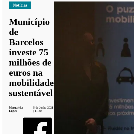
Notícias
Município
de
Barcelos
investe 75
milhões de
euros na
mobilidade
sustentável
Margarida
5 de Junho 2021
Lopes
| 11:30