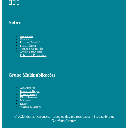
Sobre
Assinaturas
Contactos
Estatuto Editorial
Ficha Técnica
Termos e Condições
Assine a newsletter
Política de Privacidade
Grupo Multipublicações
Automonitor
Executive Digest
Forever Young
Kids Marketeer
Marketeer
Risco
Viagens & Resorts
© 2026 Human Resources. Todos os direitos reservados. | Produzido por:
Neurónio Criativo