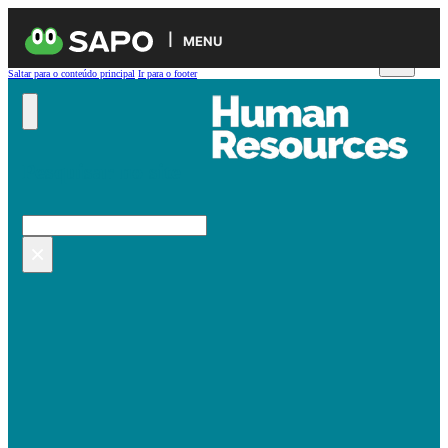
MENU
Saltar para o conteúdo principal
Ir para o footer
Pesquisar no site
Pesquisar
×