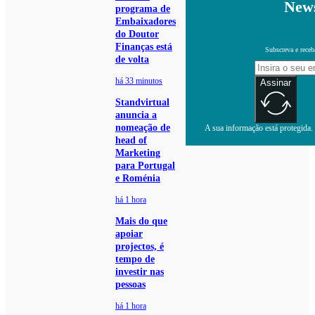
News
programa de
Embaixadores
do Doutor
Finanças está
Subscreva e receb
de volta
há 33 minutos
Assinar
Standvirtual
anuncia a
nomeação de
A sua informação está protegida. 
head of
Marketing
para Portugal
e Roménia
há 1 hora
Mais do que
apoiar
projectos, é
tempo de
investir nas
pessoas
há 1 hora