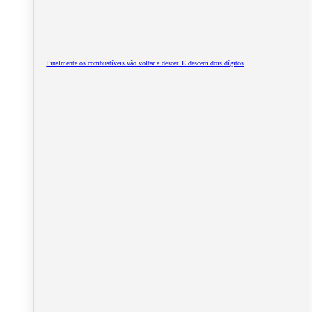
Finalmente os combustíveis vão voltar a descer. E descem dois dígitos