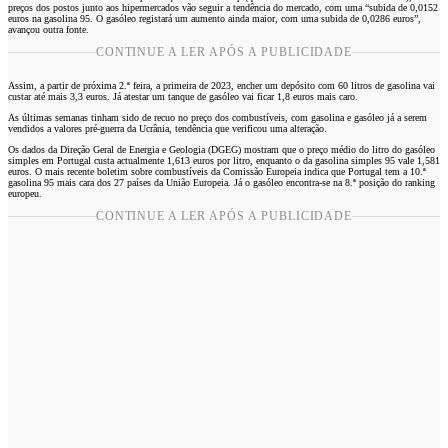
preços dos postos junto aos hipermercados vão seguir a tendência do mercado, com uma “subida de 0,0152
euros na gasolina 95. O gasóleo registará um aumento ainda maior, com uma subida de 0,0286 euros”,
avançou outra fonte.
CONTINUE A LER APÓS A PUBLICIDADE
Assim, a partir de próxima 2.ª feira, a primeira de 2023, encher um depósito com 60 litros de gasolina vai
custar até mais 3,3 euros. Já atestar um tanque de gasóleo vai ficar 1,8 euros mais caro.
As últimas semanas tinham sido de recuo no preço dos combustíveis, com gasolina e gasóleo já a serem
vendidos a valores pré-guerra da Ucrânia, tendência que verificou uma alteração.
Os dados da Direção Geral de Energia e Geologia (DGEG) mostram que o preço médio do litro do gasóleo
simples em Portugal custa actualmente 1,613 euros por litro, enquanto o da gasolina simples 95 vale 1,581
euros. O mais recente boletim sobre combustíveis da Comissão Europeia indica que Portugal tem a 10.ª
gasolina 95 mais cara dos 27 países da União Europeia. Já o gasóleo encontra-se na 8.ª posição do ranking
europeu.
CONTINUE A LER APÓS A PUBLICIDADE