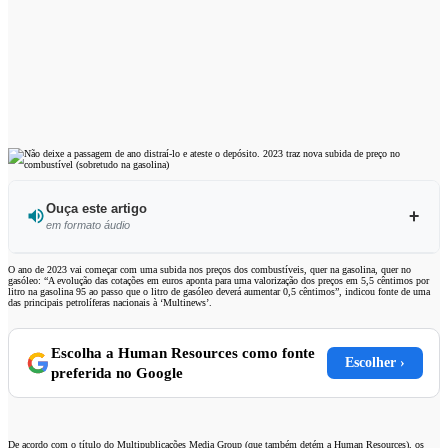
Ouça este artigo
em formato áudio
Ouvir este artigo
O ano de 2023 vai começar com uma subida nos preços dos combustíveis, quer na gasolina, quer no
gasóleo: “A evolução das cotações em euros aponta para uma valorização dos preços em 5,5 cêntimos por
litro na gasolina 95 ao passo que o litro de gasóleo deverá aumentar 0,5 cêntimos”, indicou fonte de uma
das principais petrolíferas nacionais à ‘Multinews’.
Escolha a Human Resources como fonte
Escolher ›
preferida no Google
De acordo com o título do Multipublicações Media Group (que também detém a Human Resources), os