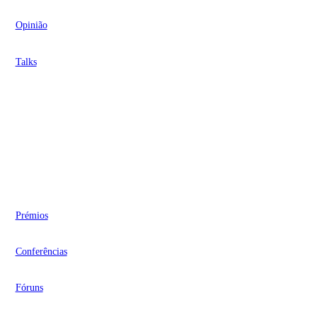
Opinião
Talks
Videocasts
Eventos
Prémios
Conferências
Fóruns