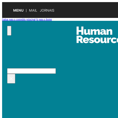
MENU
MAIL
JORNAIS
Saltar para o conteúdo principal
Ir para o footer
Pesquisar no site
Pesquisar
×