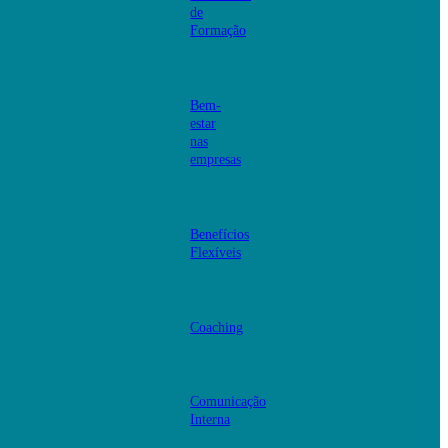
de
Formação
Bem-
estar
nas
empresas
Benefícios
Flexíveis
Coaching
Comunicação
Interna