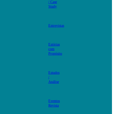
/ Case
Study
Entrevistas
Estórias
com
Propósito
Estudos
/
Análise
Eventos
Revista