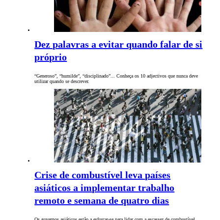
Dez palavras a evitar quando falar de si
próprio
“Generoso”, “humilde”, “disciplinado”... Conheça os 10 adjectivos que nunca deve
utilizar quando se descrever.
Crise de combustível leva países
asiáticos a implementar trabalho
remoto e semana de quatro dias
Os governos asiáticos estão a esforçar-se para lidar com a escassez de combustível