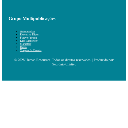
Grupo Multipublicações
Automonitor
Executive Digest
Forever Young
Kids Marketeer
Marketeer
Risco
Viagens & Resorts
© 2026 Human Resources. Todos os direitos reservados. | Produzido por:
Neurónio Criativo