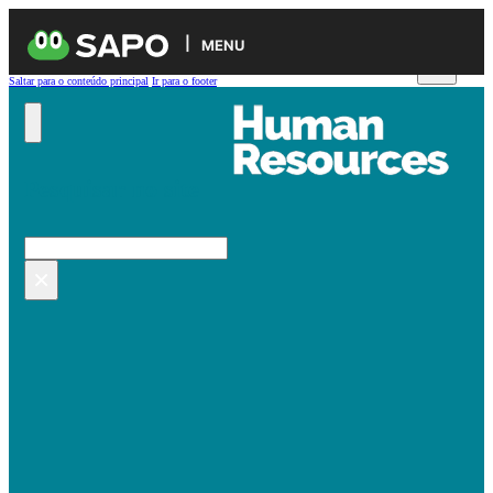
MENU
Saltar para o conteúdo principal
Ir para o footer
Pesquisar no site
Pesquisar
×