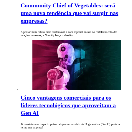
Community Chief of Vegetables: será
uma nova tendência que vai surgir nas
empresas?
A pensar num futuro mais sustentável e com especial ênfase no fortalecimento das
relações humanas, a Noocity lança o desafio…
Cinco vantagens comerciais para os
líderes tecnológicos que aproveitam a
Gen AI
Já considerou o impacto potencial que um modelo de IA generativa (GenAI) poderia
ter na sua empresa?