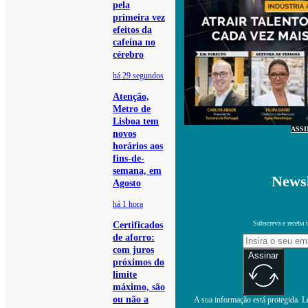
pela
primeira vez
efeitos da
cafeína no
cérebro
há 29 segundos
Atenção,
Metro de
Lisboa tem
ASS
novos
horários aos
fins-de-
semana, em
Newsl
Agosto
há 1 hora
Subscreva e receba 
Certificados
de aforro:
com juros
Assinar
próximos do
limite
máximo, são
ou não a
A sua informação está protegida. Le