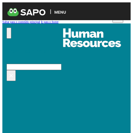
MENU
Saltar para o conteúdo principal
Ir para o footer
Pesquisar no site
Pesquisar
×