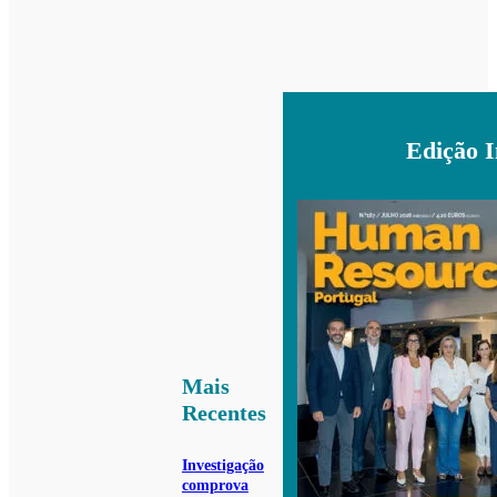
Edição 
Mais
Recentes
Investigação
comprova