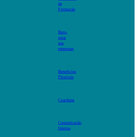
de
Formação
Bem-
estar
nas
empresas
Benefícios
Flexíveis
Coaching
Comunicação
Interna