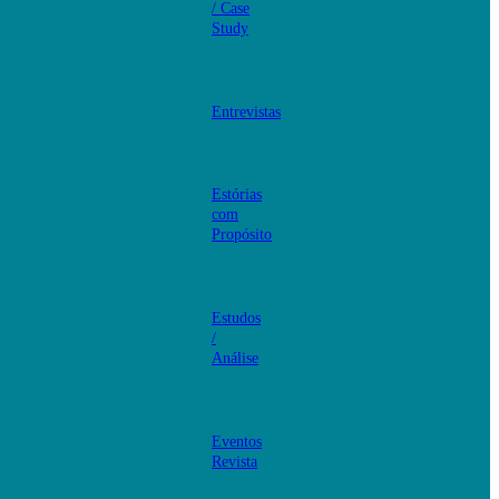
/ Case
Study
Entrevistas
Estórias
com
Propósito
Estudos
/
Análise
Eventos
Revista