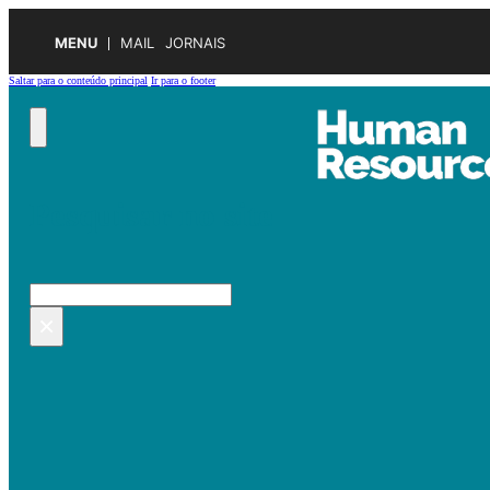
MENU
MAIL
JORNAIS
Saltar para o conteúdo principal
Ir para o footer
Pesquisar no site
Pesquisar
×