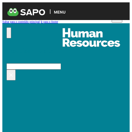
MENU
Saltar para o conteúdo principal
Ir para o footer
Pesquisar no site
Pesquisar
×