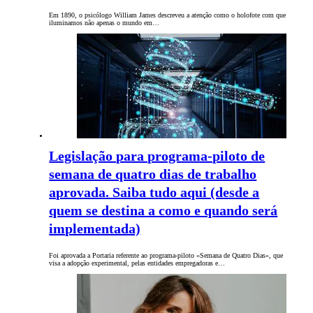
Em 1890, o psicólogo William James descreveu a atenção como o holofote com que
iluminamos não apenas o mundo em…
Legislação para programa-piloto de
semana de quatro dias de trabalho
aprovada. Saiba tudo aqui (desde a
quem se destina a como e quando será
implementada)
Foi aprovada a Portaria referente ao programa-piloto «Semana de Quatro Dias», que
visa a adopção experimental, pelas entidades empregadoras e…