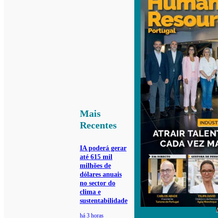
Mais
Recentes
IA poderá gerar
até 615 mil
milhões de
dólares anuais
no sector do
clima e
sustentabilidade
há 3 horas