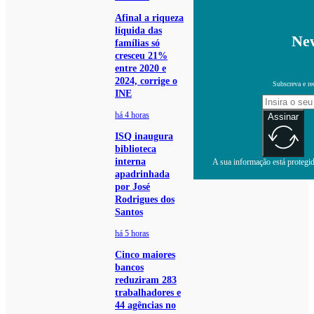
Afinal a riqueza
líquida das
New
famílias só
cresceu 21%
entre 2020 e
2024, corrige o
Subscreva e re
INE
há 4 horas
Assinar
ISQ inaugura
biblioteca
interna
A sua informação está protegida
apadrinhada
por José
Rodrigues dos
Santos
há 5 horas
Cinco maiores
bancos
reduziram 283
trabalhadores e
44 agências no