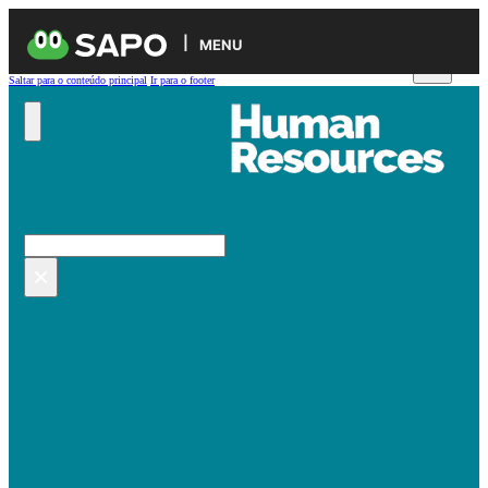
MENU
Saltar para o conteúdo principal
Ir para o footer
Pesquisar no site
Pesquisar
×