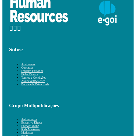
Sobre
Assinaturas
Contactos
Estatuto Editorial
Ficha Técnica
Termos e Condições
Assine a newsletter
Política de Privacidade
Grupo Multipublicações
Automonitor
Executive Digest
Forever Young
Kids Marketeer
Marketeer
Risco