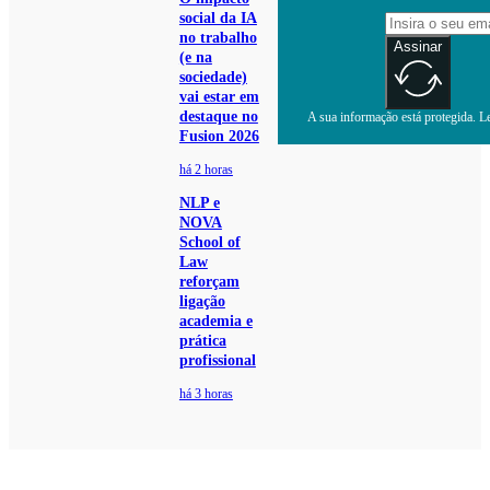
social da IA
no trabalho
Assinar
(e na
sociedade)
vai estar em
destaque no
A sua informação está protegida. Le
Fusion 2026
há 2 horas
NLP e
NOVA
School of
Law
reforçam
ligação
academia e
prática
profissional
há 3 horas