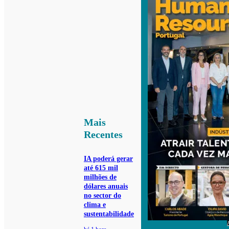
Mais
Recentes
IA poderá gerar
até 615 mil
milhões de
dólares anuais
no sector do
clima e
sustentabilidade