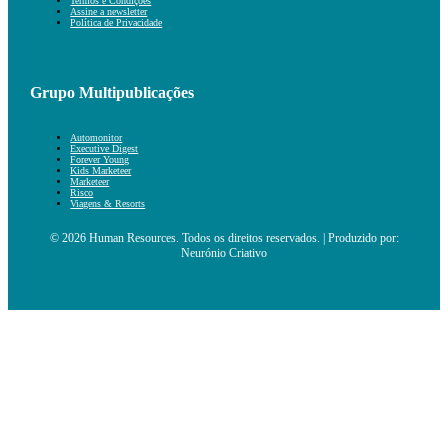
Termos e Condições
Assine a newsletter
Política de Privacidade
Grupo Multipublicações
Automonitor
Executive Digest
Forever Young
Kids Marketeer
Marketeer
Risco
Viagens & Resorts
© 2026 Human Resources. Todos os direitos reservados. | Produzido por:
Neurónio Criativo