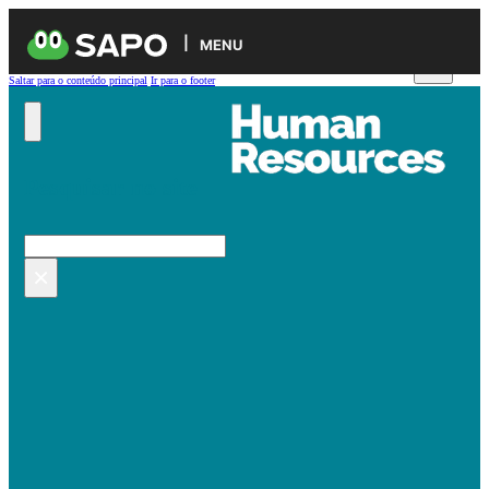
MENU
Saltar para o conteúdo principal
Ir para o footer
Pesquisar no site
Pesquisar
×