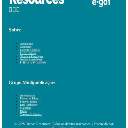
Sobre
Assinaturas
Contactos
Estatuto Editorial
Ficha Técnica
Termos e Condições
Assine a newsletter
Política de Privacidade
Grupo Multipublicações
Automonitor
Executive Digest
Forever Young
Kids Marketeer
Marketeer
Risco
Viagens & Resorts
© 2026 Human Resources. Todos os direitos reservados. | Produzido por: