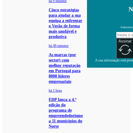
há 9 minutos
N
Cinco estratégias
para ajudar a sua
equipa a enfrentar
o Verão de forma
Subscreva 
mais saudável e
produtiva
Assinar
há 49 minutos
As marcas (por
sector) com
A sua informação está prote
melhor reputação
em Portugal para
8000 líderes
empresariais
há 1 hora
EDP lança a 4.ª
edição do
programa de
empreendedorismo
a 11 municípios do
Norte