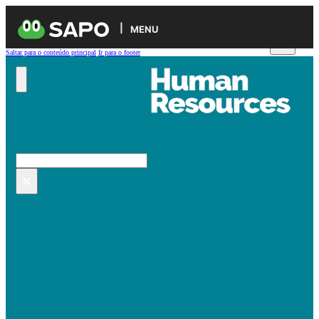
MENU
Saltar para o conteúdo principal
Ir para o footer
Pesquisar no site
Pesquisar
×