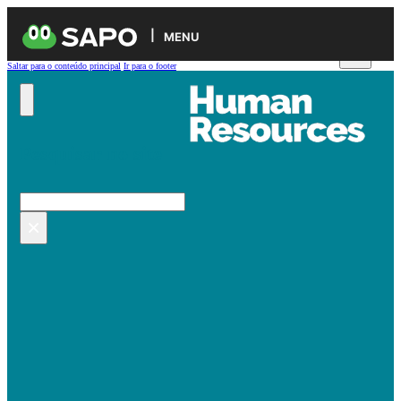
MENU
Saltar para o conteúdo principal
Ir para o footer
Pesquisar no site
Pesquisar
×