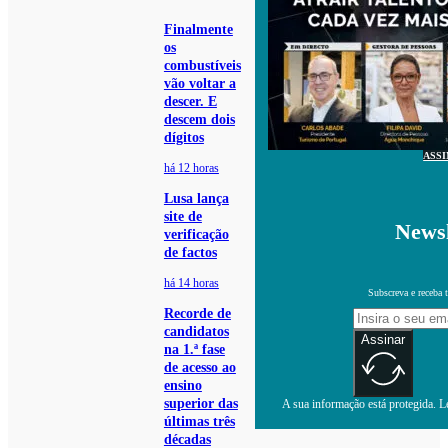
Finalmente
os
combustíveis
vão voltar a
descer. E
descem dois
dígitos
ASS
há 12 horas
Lusa lança
site de
Newsl
verificação
de factos
há 14 horas
Subscreva e receba 
Recorde de
candidatos
Assinar
na 1.ª fase
de acesso ao
ensino
superior das
A sua informação está protegida. Le
últimas três
décadas