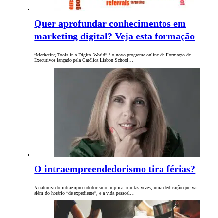
Quer aprofundar conhecimentos em
marketing digital? Veja esta formação
“Marketing Tools in a Digital World” é o novo programa online de Formação de
Executivos lançado pela Católica Lisbon School…
O intraempreendedorismo tira férias?
A natureza do intraempreendedorismo implica, muitas vezes, uma dedicação que vai
além do horário “de expediente”, e a vida pessoal…