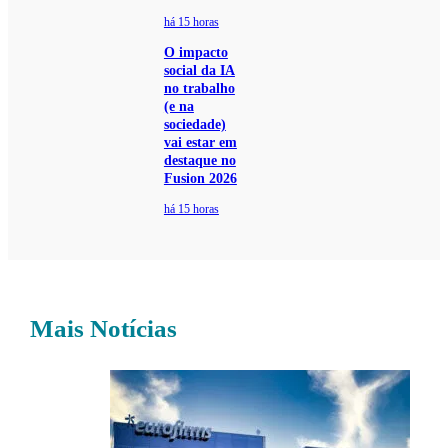
há 15 horas
O impacto
social da IA
no trabalho
(e na
sociedade)
vai estar em
destaque no
Fusion 2026
há 15 horas
Mais Notícias