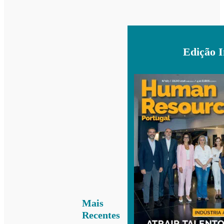
Edição 
Mais
Recentes