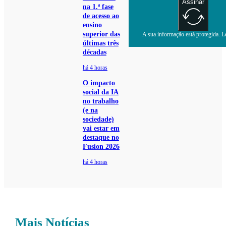
Assinar
na 1.ª fase
de acesso ao
ensino
superior das
A sua informação está protegida. Le
últimas três
décadas
há 4 horas
O impacto
social da IA
no trabalho
(e na
sociedade)
vai estar em
destaque no
Fusion 2026
há 4 horas
Mais Notícias