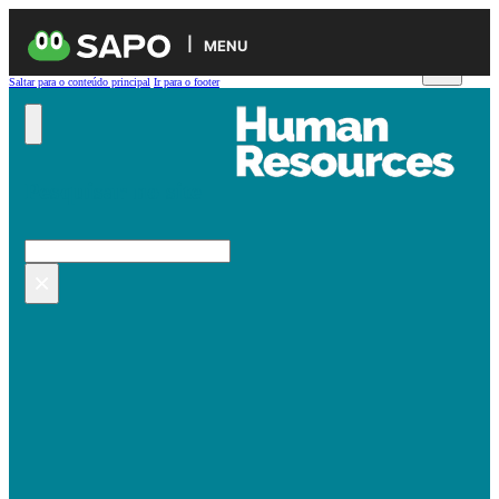
MENU
Saltar para o conteúdo principal
Ir para o footer
Pesquisar no site
Pesquisar
×