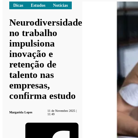
Dicas
Estudos
Notícias
Neurodiversidade
no trabalho
impulsiona
inovação e
retenção de
talento nas
empresas,
confirma estudo
11 de Novembro 2025 |
Margarida Lopes
11:49