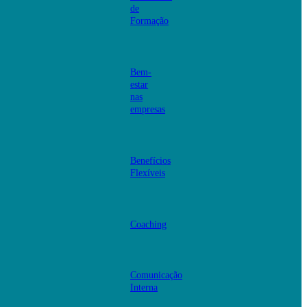
de
Formação
Bem-
estar
nas
empresas
Benefícios
Flexíveis
Coaching
Comunicação
Interna