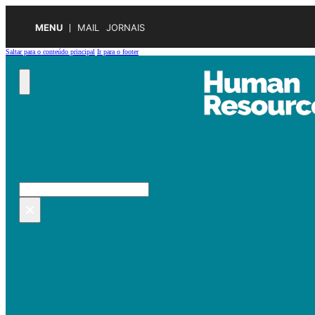
MENU
MAIL
JORNAIS
Saltar para o conteúdo principal
Ir para o footer
Pesquisar no site
Pesquisar
×