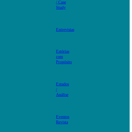
/ Case
Study
Entrevistas
Estórias
com
Propósito
Estudos
/
Análise
Eventos
Revista