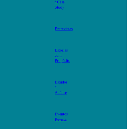
/ Case
Study
Entrevistas
Estórias
com
Propósito
Estudos
/
Análise
Eventos
Revista