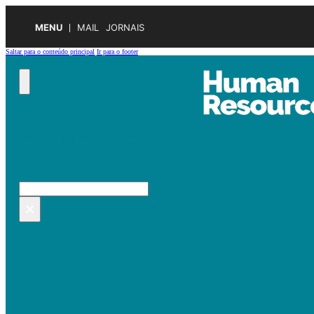
MENU
MAIL
JORNAIS
Saltar para o conteúdo principal
Ir para o footer
Pesquisar no site
Pesquisar
×