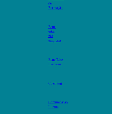
de
Formação
Bem-
estar
nas
empresas
Benefícios
Flexíveis
Coaching
Comunicação
Interna