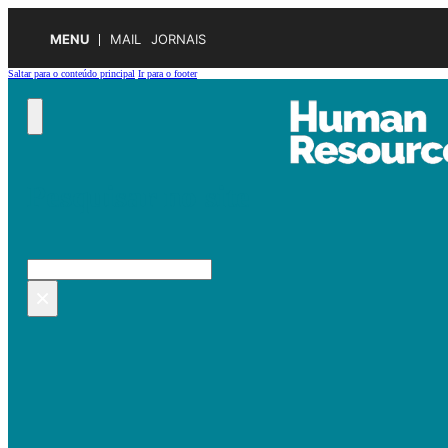
MENU
MAIL
JORNAIS
Saltar para o conteúdo principal
Ir para o footer
Pesquisar no site
Pesquisar
×