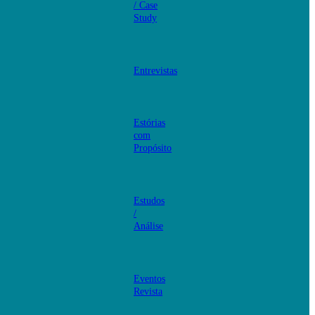
/ Case
Study
Entrevistas
Estórias
com
Propósito
Estudos
/
Análise
Eventos
Revista